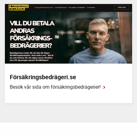
Larmtjänstpodden: Små bedrägerier
stora pengar- så påverkar
vardagsfusk oss alla
10 februari 2026
I det senaste avsnittet av Larmtjänstpodden pratar
NYHET
vi om hur vardagsfusk kan innebära stora kostnader,
kostnader som i slutändan påverkar oss alla. Det kan vara
små överdrifter, påhittade händelser eller uppgifter som
Försäkringsbedrägeri.se
inte riktigt stämmer.
Besök vår sida om försäkringsbedrägerier!
Fortsatt minskning av bildelsstölder
2025-viss ökning av
katalysatorstölder i slutet av året
3 februari 2026
Under 2025 anmäldes totalt 1 151
PRESSMEDDELANDE