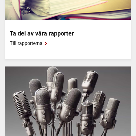
14 april 2026
Stöldgods för över 1 miljard kronor förs årligen ut ur
NYHET
Sverige. I det senaste avsnittet av Larmtjänstpodden
förklarar vi varför det nya brottet utförselhäleri införts, vad
Ta del av våra rapporter
det innebär och hur det stärker arbetet mot organiserad
brottslighet.
Till rapporterna
21 svenskstulna båtmotorer tillbaka i
Sverige
10 april 2026
I mitten av mars anlände en last till Uddevalla med
NYHET
21 svenskstulna båtmotorer som beslagtagits i Rumänien
under 2025. Larmtjänst har deltagit i identifieringsarbetet
samt i transporten tillbaka till Sverige. En förutsättning för
att motorerna skulle kunna återföras var att det fanns
sökbara ID-uppgifter...