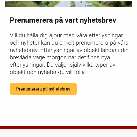
stölder av bildelar i Sverige. Det är en minskning med 47
procent jämfört med 2024. Stölderna har legat på låga
nivåer under större delen av året, även om en viss ökning
Prenumerera på vårt nyhetsbrev
av katalysatorstölder noterades under årets sista kvartal.
Det visar den senaste kvartalsstatistiken...
Vill du hålla dig ajour med våra efterlysningar
och nyheter kan du enkelt prenumerera på våra
Årsstatistik: Majoriteten av stulna
nyhetsbrev. Efterlysningar av objekt landar i din
brevlåda varje morgon när det finns nya
traktorer fortfarande borta
efterlysningar. Du väljer själv vilka typer av
27 januari 2026
objekt och nyheter du vill följa.
Under 2025 efterlystes 45 traktorer i
PRESSMEDDELANDE
Sverige, vilket är en ökning jämfört med 2024 då 39
Prenumerera på nyhetsbrev
traktorer efterlystes. Det visar den senaste statistiken från
Larmtjänst.
Stölder av båtmotorer minskade
under 2025
22 januari 2026