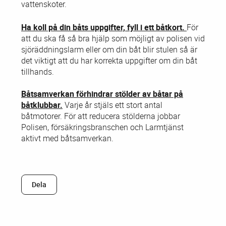
vattenskoter.
Ha koll på din båts uppgifter, fyll i ett båtkort.
För
att du ska få så bra hjälp som möjligt av polisen vid
sjöräddningslarm eller om din båt blir stulen så är
det viktigt att du har korrekta uppgifter om din båt
tillhands.
Båtsamverkan förhindrar stölder av båtar på
båtklubbar.
Varje år stjäls ett stort antal
båtmotorer. För att reducera stölderna jobbar
Polisen, försäkringsbranschen och Larmtjänst
aktivt med båtsamverkan.
Dela