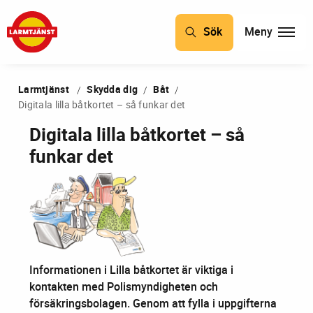
Sök
Meny
BÅT
Larmtjänst
Skydda dig
Båt
Digitala lilla båtkortet – så funkar det
ENTREPRENADMASKINER
Digitala lilla båtkortet – så
FORDON
funkar det
HYRA HUSBIL ELLER HUSVAGN
HÄLERI OCH GOD TRO
KLOCKOR
LÄMNA TIPS
Informationen i Lilla båtkortet är viktiga i
MOTORCYKEL OCH MOPED
kontakten med Polismyndigheten och
försäkringsbolagen. Genom att fylla i uppgifterna