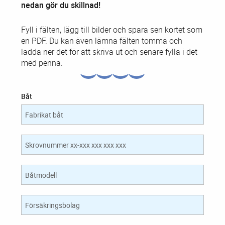
SKYDDA DIG MOT INBROTT
nedan gör du skillnad!
STÖLDTIPSET
Fyll i fälten, lägg till bilder och spara sen kortet som
en PDF. Du kan även lämna fälten tomma och
ladda ner det för att skriva ut och senare fylla i det
med penna.
Båt
Fabrikat båt
Skrovnummer xx-xxx xxx xxx xxx
Båtmodell
Försäkringsbolag